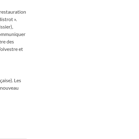
 restauration
strot ».
ssier),
s communiquer
ère des
olvestre et
çaise). Les
e nouveau