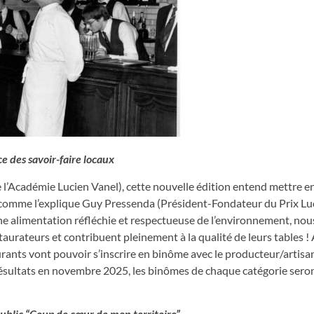
e des savoir-faire locaux
e l’Académie Lucien Vanel), cette nouvelle édition entend mettre en
ux, comme l’explique Guy Pressenda (Président-Fondateur du Prix Luc
ne alimentation réfléchie et respectueuse de l’environnement, nou
urateurs et contribuent pleinement à la qualité de leurs tables ! A
aurants vont pouvoir s’inscrire en binôme avec le producteur/artis
résultats en novembre 2025, les binômes de chaque catégorie sero
ublic “Coup de cœur de mon territoire”