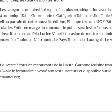
s catégories ont ainsi été repensées, plus en adéquation avec la
BistronomiqueTable Gourmande »; Catégorie « Table du Midi-Table Bi
œil au parrain de cette nouvelle édition, Philippe Urraca (MOF Pâti
hocolatier. Enfin, en marge du concours, le public sera invité à nou
t inscrite ou pas au Prix Lucien Vanel. L’occasion de mettre en lumi
ncernés : Toulouse-Métropole, Le Pays Tolosan, Le Lauragais, Le V
t ouverte à tous les restaurants de la Haute-Garonne (cuisine fran
024 via le formulaire envoyé aux restaurateurs et disponible sur l
envanel.org .