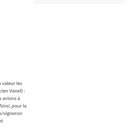
 valeur les
ien Vanel) :
s avions à
insi, pour la
an/vigneron
nt