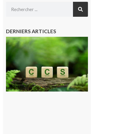
DERNIERS ARTICLES
Comminges
et Piémont
Pyrénéen :
Consultation
publique sur
le projet de
stockage
souterrain
de CO2
5 août 2026