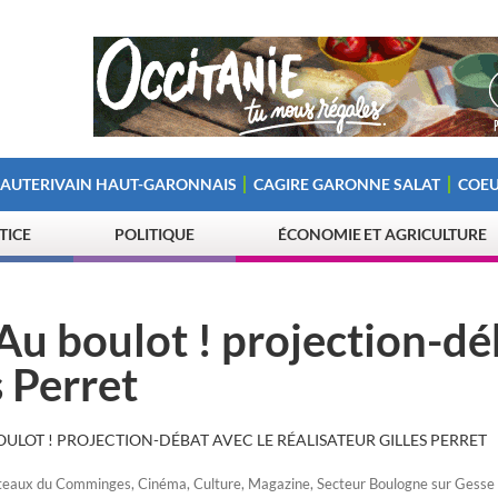
 AUTERIVAIN HAUT-GARONNAIS
CAGIRE GARONNE SALAT
COEU
STICE
POLITIQUE
ÉCONOMIE ET AGRICULTURE
Au boulot ! projection-dé
s Perret
OULOT ! PROJECTION-DÉBAT AVEC LE RÉALISATEUR GILLES PERRET
teaux du Comminges
,
Cinéma
,
Culture
,
Magazine
,
Secteur Boulogne sur Gesse