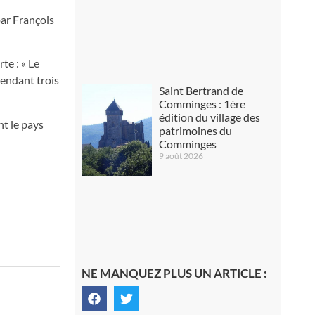
par François
te : « Le
pendant trois
Saint Bertrand de
Comminges : 1ère
édition du village des
nt le pays
patrimoines du
Comminges
9 août 2026
NE MANQUEZ PLUS UN ARTICLE :