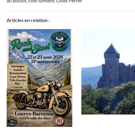
au boulot
,
ciné-lumière
,
Gilles Perret
Articles en relation :