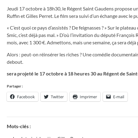
Jeudi 17 octobre à 18h30, le Régent Saint Gaudens propose une 
Ruffin et Gilles Perret. Le film sera suivi d’un échange avec le p
« C’est quoi ce pays d’assistés ? De feignasses ? » Sur le plate
Smic, c’est déjà pas mal. » D’où l’invitation du député Françoi
mois, avec 1 300 €. Admettons, mais une semaine, ça sera déjà 
Alors : peut-on réinsérer les riches ? Une comédie documentaire
debout.
sera projeté le 17 octobre à 18 heures 30 au Régent de Sai
Partager :
Facebook
Twitter
Imprimer
E-mail
Mots-clés :