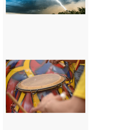
orages sur le
département de
la Haute-
Garonne
9 août 2026
Latoue :
Initiation
à la
batucada,
pour
apprendre
les
rythmes
brésiliens
avec
Lacunapa
9 août 2026