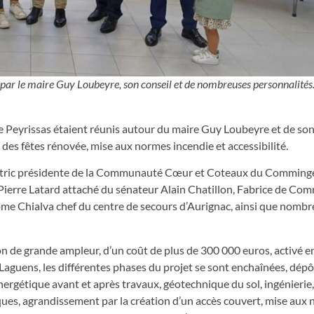
e par le maire Guy Loubeyre, son conseil et de nombreuses personnalités
e Peyrissas étaient réunis autour du maire Guy Loubeyre et de son 
des fêtes rénovée, mise aux normes incendie et accessibilité.
ustric présidente de la Communauté Cœur et Coteaux du Comminge
, Pierre Latard attaché du sénateur Alain Chatillon, Fabrice de 
ôme Chialva chef du centre de secours d’Aurignac, ainsi que nombre
tion de grande ampleur, d’un coût de plus de 300 000 euros, activé 
d Laguens, les différentes phases du projet se sont enchaînées, dépô
ergétique avant et après travaux, géotechnique du sol, ingénierie
ques, agrandissement par la création d’un accès couvert, mise aux