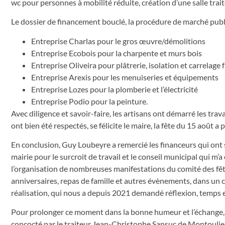
wc pour personnes à mobilité réduite, création d’une salle traite
Le dossier de financement bouclé, la procédure de marché public
Entreprise Charlas pour le gros œuvre/démolitions
Entreprise Ecobois pour la charpente et murs bois
Entreprise Oliveira pour plâtrerie, isolation et carrelage 
Entreprise Arexis pour les menuiseries et équipements
Entreprise Lozes pour la plomberie et l’électricité
Entreprise Podio pour la peinture.
Avec diligence et savoir-faire, les artisans ont démarré les trava
ont bien été respectés, se félicite le maire, la fête du 15 août a p
En conclusion, Guy Loubeyre a remercié les financeurs qui ont sou
mairie pour le surcroit de travail et le conseil municipal qui m’
l’organisation de nombreuses manifestations du comité des fêtes.
anniversaires, repas de famille et autres évènements, dans un 
réalisation, qui nous a depuis 2021 demandé réflexion, temps et t
Pour prolonger ce moment dans la bonne humeur et l’échange, le
concocté par le traiteur Jean-Christophe Sansuc de Montoulie