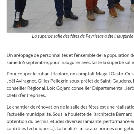
La superbe salle des fêtes de Peyrissas a été inauguré
Un aréopage de personnalités et l’ensemble de la population d
samedi 6 septembre, pour inaugurer avec faste la superbe salle 
Pour couper le ruban tricolore, on comptait Magali Gasto-O
Joël Aviragnet, Gilles Pellegrin sous-préfet de Saint-Gaudens
conseiller Régional, Loïc Gojard conseiller Départemental, Jér
chefs d’entreprises.
Le chantier de rénovation de la salle des fêtes est une réalisa
l’actuelle municipalité. Sous la houlette de l’architecte Bernar
obtention du permis, études diverses (amiante, performance én
contrôles techniques…). La finalité : mise aux normes énergéti