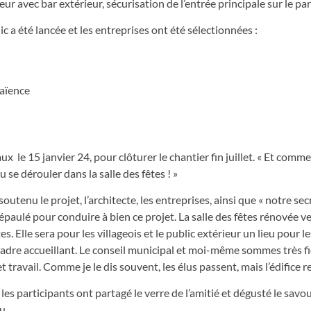
ur avec bar extérieur, sécurisation de l’entrée principale sur le par
 a été lancée et les entreprises ont été sélectionnées :
faïence
ux le 15 janvier 24, pour clôturer le chantier fin juillet. « Et comme
u se dérouler dans la salle des fêtes ! »
tenu le projet, l’architecte, les entreprises, ainsi que « notre sec
a épaulé pour conduire à bien ce projet. La salle des fêtes rénovée v
 Elle sera pour les villageois et le public extérieur un lieu pour l
cadre accueillant. Le conseil municipal et moi-même sommes très fi
ravail. Comme je le dis souvent, les élus passent, mais l’édifice re
s participants ont partagé le verre de l’amitié et dégusté le savo
u.