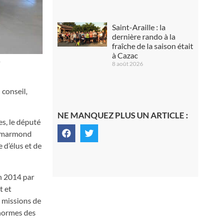
Saint-Araille : la
dernière rando à la
fraîche de la saison était
à Cazac
.
8 août 2026
conseil,
NE MANQUEZ PLUS UN ARTICLE :
s, le député
Commarmond
 d’élus et de
en 2014 par
t et
, missions de
 normes des