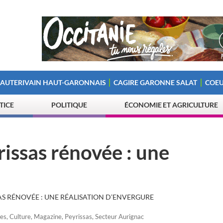
 AUTERIVAIN HAUT-GARONNAIS
CAGIRE GARONNE SALAT
COEU
STICE
POLITIQUE
ÉCONOMIE ET AGRICULTURE
rissas rénovée : une
SAS RÉNOVÉE : UNE RÉALISATION D’ENVERGURE
es
,
Culture
,
Magazine
,
Peyrissas
,
Secteur Aurignac