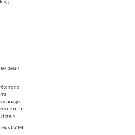
king.
 les délais
rétaire de
erra
es mariages,
ers de cette
stera. »
ureux buffet