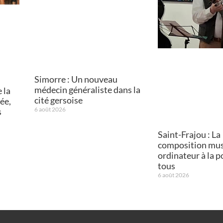
Simorre : Un nouveau
médecin généraliste dans la
 la
cité gersoise
ée,
6 août 2026
s
Saint-Frajou : La
composition mus
ordinateur à la p
tous
6 août 2026