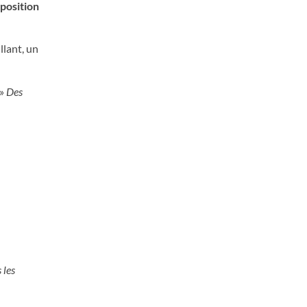
xposition
llant, un
 »
Des
 les