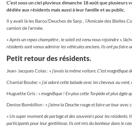
C’est sous un ciel pluvieux dimanche 18 août que plusieurs v
dédiée aux résidents mais aussi à leur famille et au public.
Il y avait là les Barou’Deuches de Sarp , l’Amicale des Bielles
camion de l’armée.
«
Après un repas champêtre , le soleil est venu nous rejoindre
», lâc
résidents sont venus admirer les véhicules anciens. Ils ont pu faire u
Petit retour des résidents
.
Jean-Jacques Colas : «
j’avais la même voiture. C’est magnifique d
Chantal Boube: «
j’ai adoré cette balade avec les cheveux au vent,
Huguette Gris : «
magnifique ! En plus cette Torpédo et plus âgée 
Denise Bombillon : «
j’aime la Deuche rouge et faire un tour avec c’
«
Un super moment de partage et des souvenirs pour les résidents. Ils
participants pour leur gentillesse. Ils ont mis du bonheur dans le c