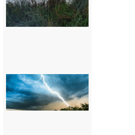
et ses
environs
9 août 2026
09/08/26 :
Vigilance
météorologique
orange pour
orages sur le
département de
la Haute-
Garonne
9 août 2026