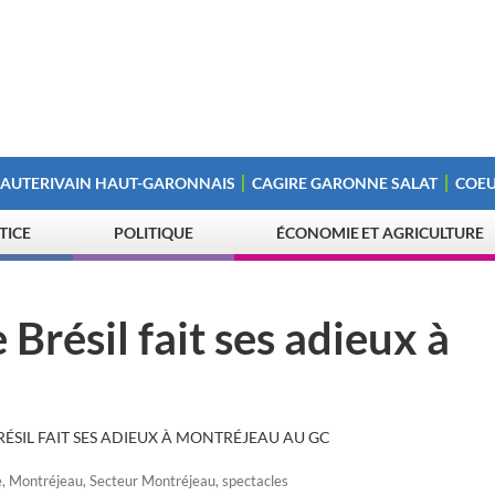
 AUTERIVAIN HAUT-GARONNAIS
CAGIRE GARONNE SALAT
COEU
STICE
POLITIQUE
ÉCONOMIE ET AGRICULTURE
 Brésil fait ses adieux à
RÉSIL FAIT SES ADIEUX À MONTRÉJEAU AU GC
e
,
Montréjeau
,
Secteur Montréjeau
,
spectacles