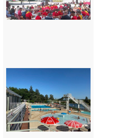
Luchon
c’est la
fête de
tous !
Dès le
vendredi
14 août
au soir.
8 août
2026
Boulogne-
sur-Gesse :
Une
convention
entre la
Mairie et
le Collège
pour la
piscine
8 août 2026