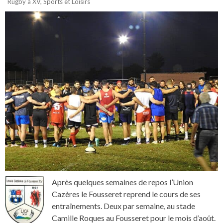
Rugby à XV
,
Sports et Loisirs
Après quelques semaines de repos l’Union
Cazères le Fousseret reprend le cours de ses
entraînements. Deux par semaine, au stade
Camille Roques au Fousseret pour le mois d’août.