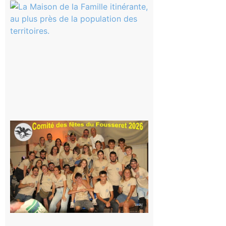
Castelnau-
Magnoac :
La rentrée
scolaire ?
Même pas
peur, avec
la Maison
de la
Famille
itinérante
7 août 2026
Le
Fousseret :
la Fête de
la Saint-
Pierre est
terminée,
les Vikings
sont
rentrés
chez eux
6 août 2026