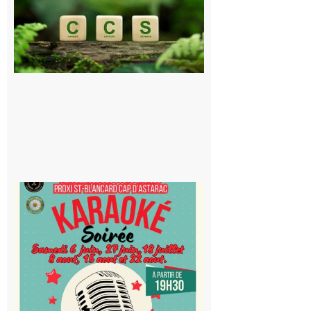
publique sur
le projet de
stockage
souterrain
de CO2
5 août 2026
Saint-
Blancard
Cap
d’Astarac
: Soirée
karaoké
au Proxi,
à vous le
micro !
5 août 2026