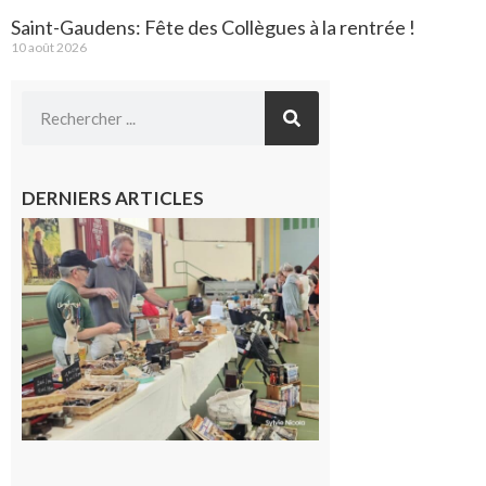
Saint-Gaudens: Fête des Collègues à la rentrée !
10 août 2026
DERNIERS ARTICLES
L’Isle-en-
Dodon :
Une nuit
d’été
mémorable
pour les 30
ans du
Festival
Cinéma
dans les
Coteaux
10 août 2026