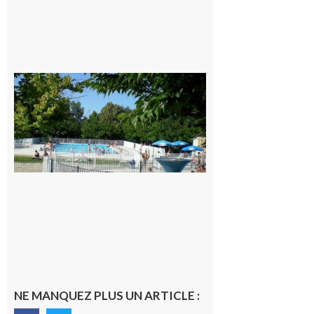
Une soirée
festive en
nocturne à
la piscine
municipale
de Rieux-
Volvestre.
7 août 2026
NE MANQUEZ PLUS UN ARTICLE :