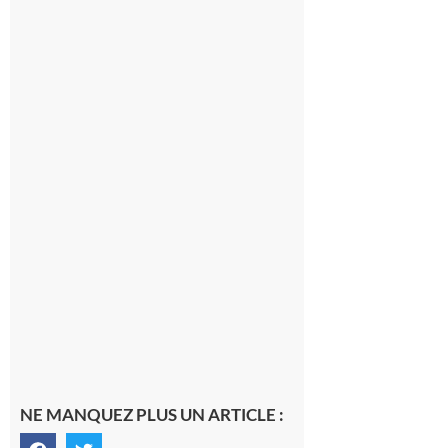
du
Montréjeau
cyclo club
8 août 2026
Saint-
Araille :
la
dernière
rando à
la
fraîche
de la
saison
était à
Cazac
8 août
2026
NE MANQUEZ PLUS UN ARTICLE :