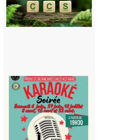
le projet de
stockage
souterrain
de CO2
5 août 2026
Saint-
Blancard
Cap
d’Astarac
: Soirée
karaoké
au Proxi,
à vous le
micro !
5 août 2026