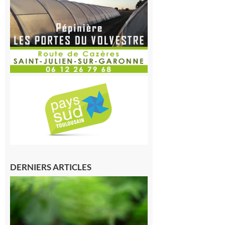
DERNIERS ARTICLES
Comminges
et Piémont
Pyrénéen :
Consultation
publique sur