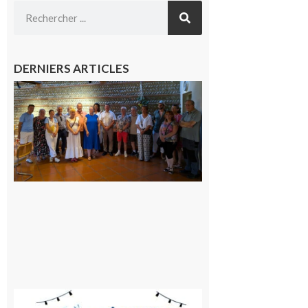
DERNIERS ARTICLES
Carbonne
: quatre
jours de
fête au
rythme
de la
Saint-
Laurent
10 août
2026
Saint-