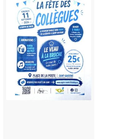
Gaudens:
Fête des
Collègues
à la
rentrée !
10 août
2026