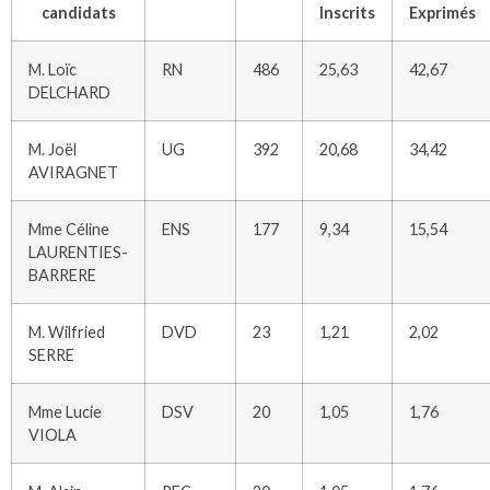
candidats
Inscrits
Exprimés
M. Loïc
RN
486
25,63
42,67
DELCHARD
M. Joël
UG
392
20,68
34,42
AVIRAGNET
Mme Céline
ENS
177
9,34
15,54
LAURENTIES-
BARRERE
M. Wilfried
DVD
23
1,21
2,02
SERRE
Mme Lucie
DSV
20
1,05
1,76
VIOLA