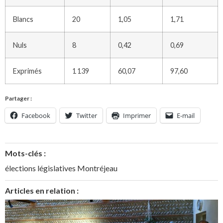
Blancs
20
1,05
1,71
Nuls
8
0,42
0,69
Exprimés
1 139
60,07
97,60
Partager :
Facebook
Twitter
Imprimer
E-mail
Mots-clés :
élections législatives Montréjeau
Articles en relation :