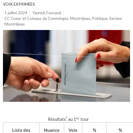
VOIX EXPRIMÉES
1 juillet 2024
Yannick Foucaud
CC Coeur et Coteaux du Comminges
,
Montréjeau
,
Politique
,
Secteur
Montréjeau
*
er
Résultats
au 1
tour
Liste des
Nuance
Voix
%
%