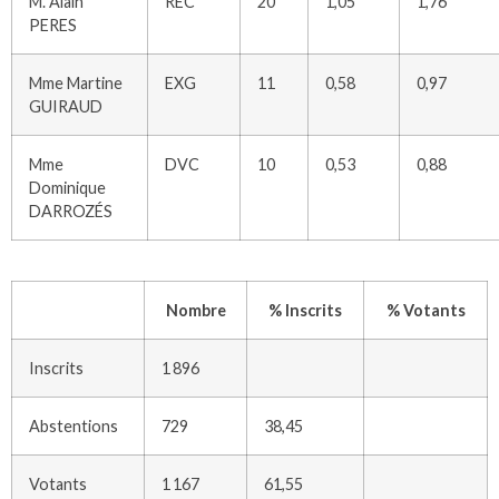
M. Alain
REC
20
1,05
1,76
PERES
Mme Martine
EXG
11
0,58
0,97
GUIRAUD
Mme
DVC
10
0,53
0,88
Dominique
DARROZÉS
Nombre
% Inscrits
% Votants
Inscrits
1 896
Abstentions
729
38,45
Votants
1 167
61,55