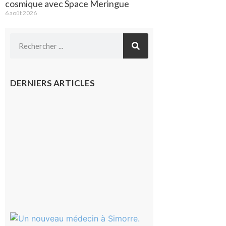
cosmique avec Space Meringue
6 août 2026
DERNIERS ARTICLES
Le
Fousseret :
la Fête de
la Saint-
Pierre est
terminée,
les Vikings
sont
rentrés
chez eux
6 août 2026
Simorre :