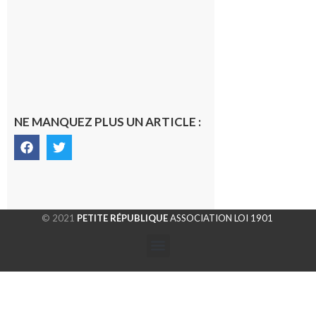
Un
nouveau
médecin
généraliste
dans la cité
gersoise
6 août 2026
NE MANQUEZ PLUS UN ARTICLE :
© 2021
PETITE RÉPUBLIQUE
ASSOCIATION LOI 1901