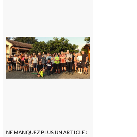
Saint-
Araille :
la
dernière
rando à
la
fraîche
de la
saison
était à
Cazac
8 août
2026
NE MANQUEZ PLUS UN ARTICLE :