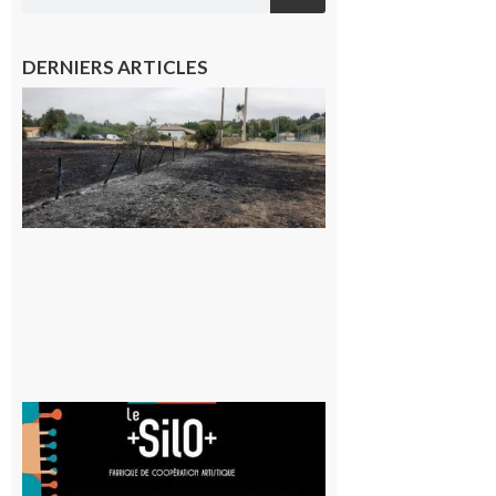
DERNIERS ARTICLES
Montesquieu-
Volvestre : la
commune
appelle à la
vigilance face
au risque
d’incendie
8 août 2026
Aurignac
: La
Cafetière
participe