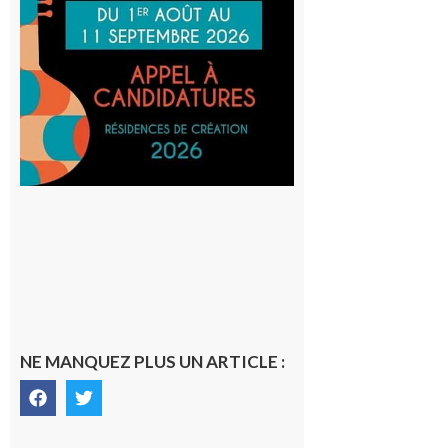
au projet
Musiques
actuelles
et Tiers-
lieux,
avec le
SilO
8 août 2026
NE MANQUEZ PLUS UN ARTICLE :