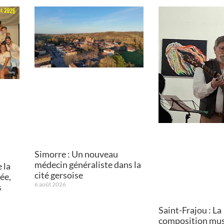
Simorre : Un nouveau
médecin généraliste dans la
 la
cité gersoise
ée,
6 août 2026
s
Saint-Frajou : La
composition mus