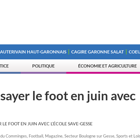
 AUTERIVAIN HAUT-GARONNAIS
CAGIRE GARONNE SALAT
COEU
STICE
POLITIQUE
ÉCONOMIE ET AGRICULTURE
ayer le foot en juin avec
 LE FOOT EN JUIN AVEC L’ÉCOLE SAVE-GESSE
x du Comminges
,
Football
,
Magazine
,
Secteur Boulogne sur Gesse
,
Sports et Lois