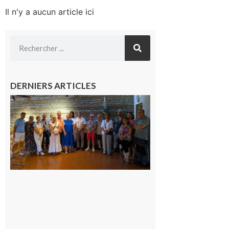
Il n'y a aucun article ici
DERNIERS ARTICLES
Carbonne
: quatre
jours de
fête au
rythme
de la
Saint-
Laurent
10 août
2026