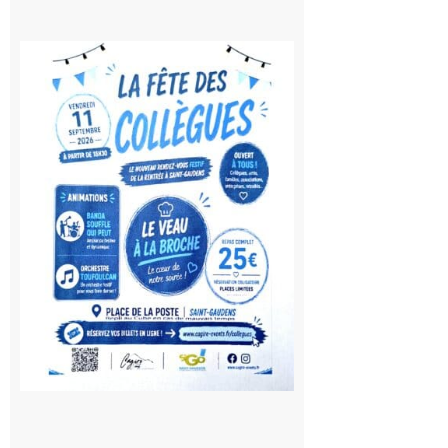
Saint-
Gaudens:
Fête des
Collègues
à la
rentrée !
10 août
2026