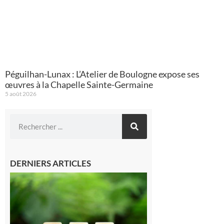
Péguilhan-Lunax : L’Atelier de Boulogne expose ses
œuvres à la Chapelle Sainte-Germaine
5 août 2026
DERNIERS ARTICLES
Comminges
et Piémont
Pyrénéen :
Consultation
publique sur