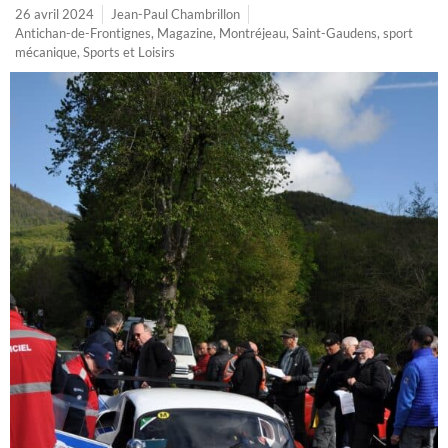
26 avril 2024
Jean-Paul Chambrillon
Antichan-de-Frontignes
,
Magazine
,
Montréjeau
,
Saint-Gaudens
,
sport
mécanique
,
Sports et Loisirs