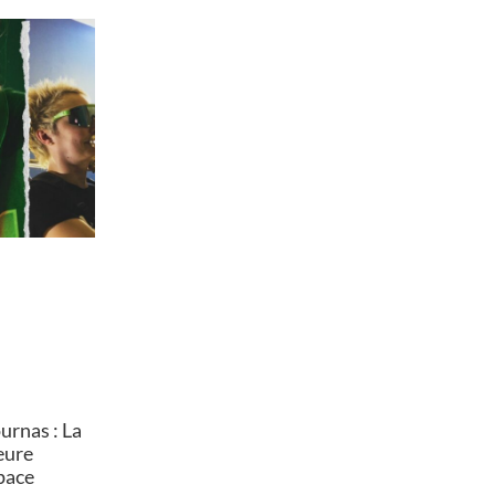
rnas : La
heure
pace