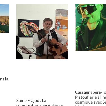
ns la
Cassagnabère-Tou
Pistouflerie à l’
Saint-Frajou : La
cosmique avec S
composition musicale par