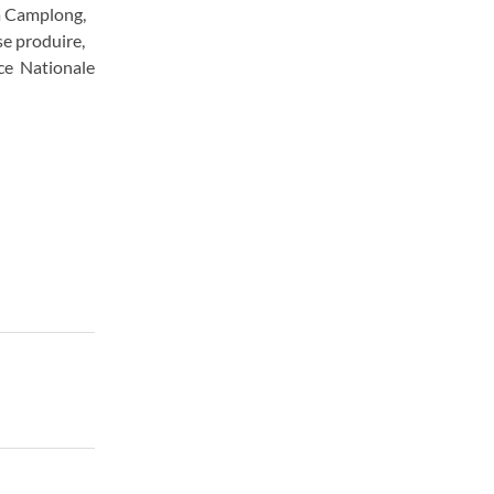
 à Camplong,
se produire,
ace Nationale