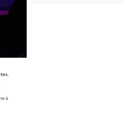
êtes.
.
ne à