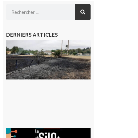
DERNIERS ARTICLES
Montesquieu-
Volvestre : la
commune
appelle à la
vigilance face
au risque
d’incendie
8 août 2026
Aurignac
: La