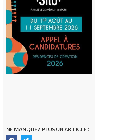
Cafetière
participe
au projet
Musiques
actuelles
et Tiers-
lieux,
avec le
SilO
8 août 2026
NE MANQUEZ PLUS UN ARTICLE :