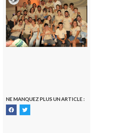
Fousseret :
la Fête de
la Saint-
Pierre est
terminée,
les Vikings
sont
rentrés
chez eux
6 août 2026
NE MANQUEZ PLUS UN ARTICLE :