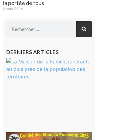
la portée de tous
6 août 2026
DERNIERS ARTICLES
Castelnau-
Magnoac :
La rentrée
scolaire ?
Même pas
peur, avec
la Maison
de la
Famille
itinérante
7 août 2026
Le