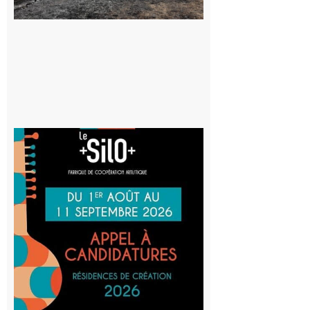
au risque
d’incendie
8 août 2026
Aurignac
: La
Cafetière
participe
au projet
Musiques
actuelles
et Tiers-
lieux,
avec le
SilO
8 août 2026