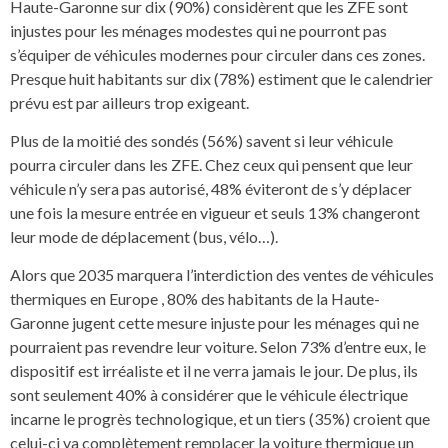
Haute-Garonne sur dix (90%) considèrent que les ZFE sont
injustes pour les ménages modestes qui ne pourront pas
s’équiper de véhicules modernes pour circuler dans ces zones.
Presque huit habitants sur dix (78%) estiment que le calendrier
prévu est par ailleurs trop exigeant.
Plus de la moitié des sondés (56%) savent si leur véhicule
pourra circuler dans les ZFE. Chez ceux qui pensent que leur
véhicule n’y sera pas autorisé, 48% éviteront de s’y déplacer
une fois la mesure entrée en vigueur et seuls 13% changeront
leur mode de déplacement (bus, vélo…).
Alors que 2035 marquera l’interdiction des ventes de véhicules
thermiques en Europe , 80% des habitants de la Haute-
Garonne jugent cette mesure injuste pour les ménages qui ne
pourraient pas revendre leur voiture. Selon 73% d’entre eux, le
dispositif est irréaliste et il ne verra jamais le jour. De plus, ils
sont seulement 40% à considérer que le véhicule électrique
incarne le progrès technologique, et un tiers (35%) croient que
celui-ci va complètement remplacer la voiture thermique un