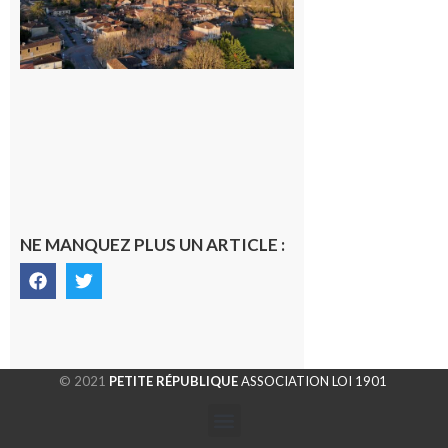
généraliste
dans la cité
gersoise
6 août 2026
NE MANQUEZ PLUS UN ARTICLE :
© 2021
PETITE RÉPUBLIQUE
ASSOCIATION LOI 1901