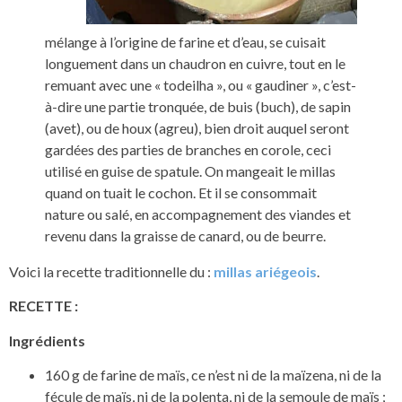
mélange à l’origine de farine et d’eau, se cuisait
longuement dans un chaudron en cuivre, tout en le
remuant avec une « todeilha », ou « gaudiner », c’est-
à-dire une partie tronquée, de buis (buch), de sapin
(avet), ou de houx (agreu), bien droit auquel seront
gardées des parties de branches en corole, ceci
utilisé en guise de spatule. On mangeait le millas
quand on tuait le cochon. Et il se consommait
nature ou salé, en accompagnement des viandes et
revenu dans la graisse de canard, ou de beurre.
Voici la recette traditionnelle du :
millas ariégeois
.
RECETTE :
Ing
rédients
160 g de farine de maïs, ce n’est ni de la maïzena, ni de la
fécule de maïs, ni de la polenta, ni de la semoule de maïs ;