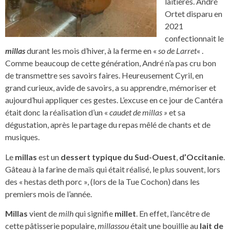
laitières. André
Ortet disparu en
2021
confectionnait le
m
illas
durant les mois d’hiver, à la ferme en «
so de Larret
« .
Comme beaucoup de cette génération, André n’a pas cru bon
de transmettre ses savoirs faires. Heureusement Cyril, en
grand curieux, avide de savoirs, a su apprendre, mémoriser et
aujourd’hui appliquer ces gestes. L’excuse en ce jour de Cantéra
était donc la réalisation d’un «
caudet de millas »
et sa
dégustation, après le partage du repas mêlé de chants et de
musiques.
Le
millas
est un
dessert typique du Sud-Ouest
,
d’Occitanie
.
Gâteau à la farine de maïs qui était réalisé, le plus souvent, lors
des « hestas deth porc », (lors de la Tue Cochon) dans les
premiers mois de l’année.
Millas
vient de
milh
qui signifie
millet
. En effet, l’ancêtre de
cette pâtisserie populaire,
millassou
était une bouillie au
lait de