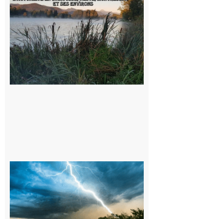
sorties en
Barousse,
Neste,
Montréjeau
et ses
environs
9 août 2026
09/08/26 :
Vigilance
météorologique
orange pour
orages sur le
département de