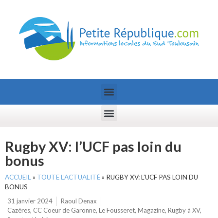
Rugby XV: l’UCF pas loin du
bonus
ACCUEIL
»
TOUTE L’ACTUALITÉ
»
RUGBY XV: L’UCF PAS LOIN DU
BONUS
31 janvier 2024
Raoul Denax
Cazères
,
CC Coeur de Garonne
,
Le Fousseret
,
Magazine
,
Rugby à XV
,