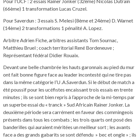
Pour l’UCF : 2 essais Rainer Jonker (32ème) Nicolas Dutrain
(66ème) 1 transformation Lucas Cruzel.
Pour Saverdun : 3 essais S. Melesi (8ème et 24ème) D. Warnet
(14ème) 2 transformations 1 pénalité A. Lopez.
Arbitre Adrien Fiche, arbitres assistants Tom Sournac,
Matthieu Bruel ; coach territorial René Bordeneuve ;
Représentant fédéral Didier Rouaix.
Devant une belle chambrée les hauts garonnais au pied du mur
ont fait bonne figure face au leader incontesté qui ne tire pas
dans la même catégorie l’U .A.Saverdun. Si le début de match a
été poussif pour les ucéfistes encaissant trois essais en trente
minutes ; ils se sont bien repris à l’approche de la mi-temps par
un superbe essai du « tranck » Sud Africain Rainer Jonker. La
deuxième période sera carrément en faveur des commingeois
présents dans tous les combats ; les trois quarts ont posé des
banderilles qui auraient méritées un meilleur sort ; les avants
face a des grands gabarits se sont défendu » bec et ongle » ; ils