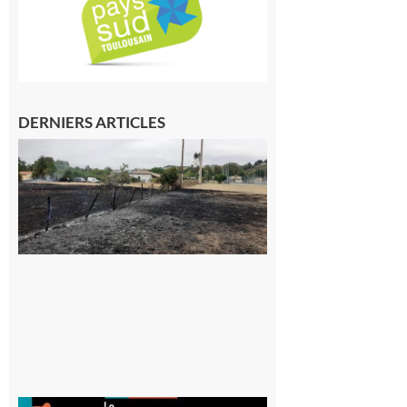
DERNIERS ARTICLES
Montesquieu-
Volvestre : la
commune
appelle à la
vigilance face
au risque
d’incendie
8 août 2026
Aurignac