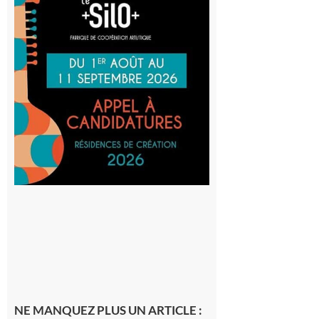
: La
Cafetière
participe
au projet
Musiques
actuelles
et Tiers-
lieux,
avec le
SilO
8 août 2026
NE MANQUEZ PLUS UN ARTICLE :