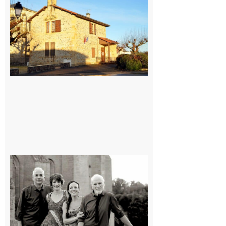
: La fête au
village !
7 août 2026
Rieux-
Volvestre
« Canaletto »
en concert !
7 août 2026