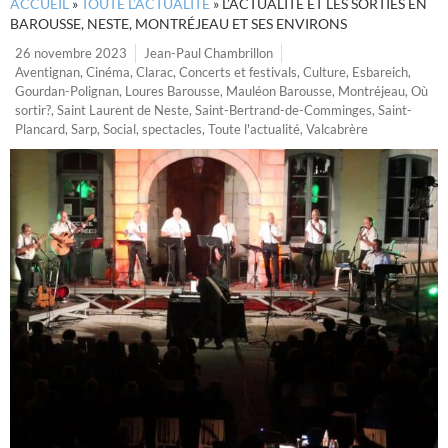
ACCUEIL
»
TOUTE L’ACTUALITÉ
»
L’ACTUALITÉ ET LES SORTIES EN
BAROUSSE, NESTE, MONTRÉJEAU ET SES ENVIRONS
26 novembre 2023
Jean-Paul Chambrillon
Aventignan
,
Cinéma
,
Clarac
,
Concerts et festivals
,
Culture
,
Esbareich
,
Gourdan-Polignan
,
Loures Barousse
,
Mauléon Barousse
,
Montréjeau
,
Où
sortir?
,
Saint Laurent de Neste
,
Saint-Bertrand-de-Comminges
,
Saint-
Plancard
,
Sarp
,
Social
,
spectacles
,
Toute l'actualité
,
Valcabrère