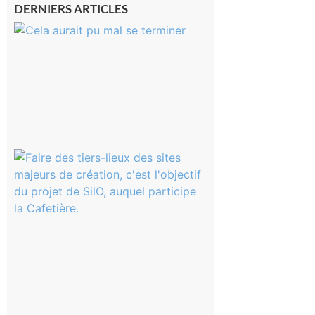
DERNIERS ARTICLES
Montesquieu-
Volvestre : la
commune
appelle à la
vigilance face
au risque
d’incendie
8 août 2026
Aurignac
: La
Cafetière
participe
au projet
Musiques
actuelles
et Tiers-
lieux,
avec le
SilO
8 août 2026