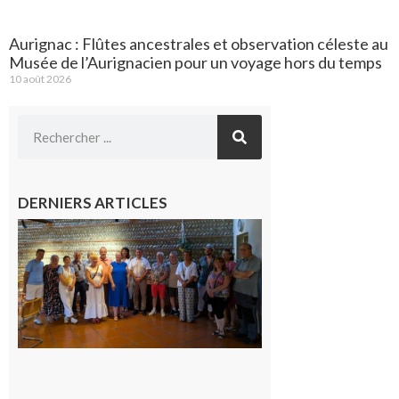
Aurignac : Flûtes ancestrales et observation céleste au
Musée de l’Aurignacien pour un voyage hors du temps
10 août 2026
DERNIERS ARTICLES
Carbonne
: quatre
jours de
fête au
rythme
de la
Saint-
Laurent
10 août
2026