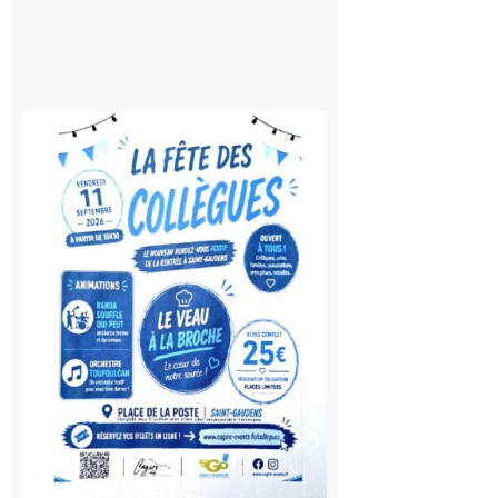
Saint-
Gaudens:
Fête des
Collègues
à la
rentrée !
10 août
2026