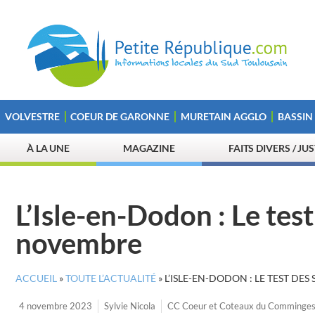
VOLVESTRE
COEUR DE GARONNE
MURETAIN AGGLO
BASSIN
À LA UNE
MAGAZINE
FAITS DIVERS / JU
L’Isle-en-Dodon : Le tes
novembre
ACCUEIL
»
TOUTE L’ACTUALITÉ
»
L’ISLE-EN-DODON : LE TEST DE
4 novembre 2023
Sylvie Nicola
CC Coeur et Coteaux du Comminge