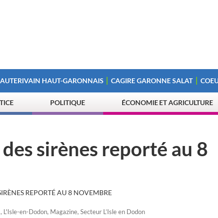
 AUTERIVAIN HAUT-GARONNAIS
CAGIRE GARONNE SALAT
COEU
STICE
POLITIQUE
ÉCONOMIE ET AGRICULTURE
t des sirènes reporté au 8
S SIRÈNES REPORTÉ AU 8 NOVEMBRE
s
,
L'Isle-en-Dodon
,
Magazine
,
Secteur L’Isle en Dodon