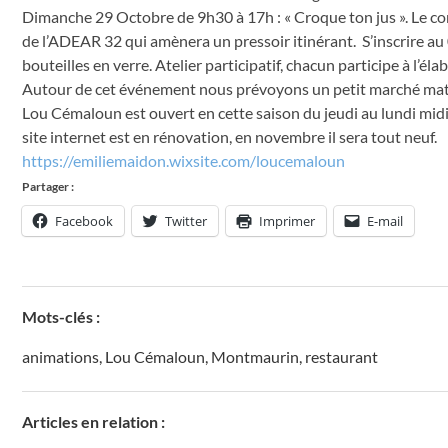
Dimanche 29 Octobre de 9h30 à 17h : « Croque ton jus ». Le con
de l’ADEAR 32 qui amènera un pressoir itinérant. S’inscrire au 
bouteilles en verre. Atelier participatif, chacun participe à l’élab
Autour de cet événement nous prévoyons un petit marché mati
Lou Cémaloun est ouvert en cette saison du jeudi au lundi midi i
site internet est en rénovation, en novembre il sera tout neuf.
https://emiliemaidon.wixsite.com/loucemaloun
Partager :
Facebook
Twitter
Imprimer
E-mail
Mots-clés :
animations
,
Lou Cémaloun
,
Montmaurin
,
restaurant
Articles en relation :