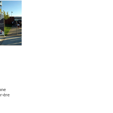
nne
er·ère