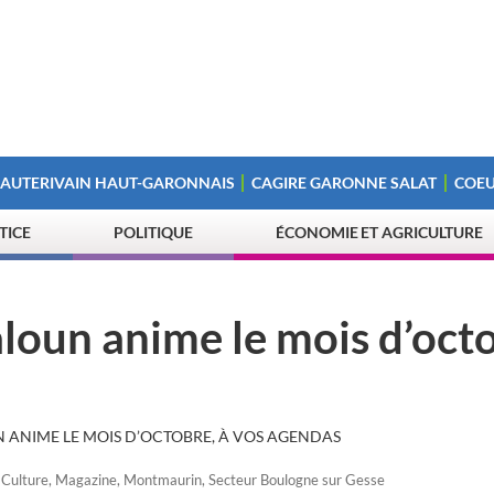
 AUTERIVAIN HAUT-GARONNAIS
CAGIRE GARONNE SALAT
COEU
STICE
POLITIQUE
ÉCONOMIE ET AGRICULTURE
oun anime le mois d’octo
ANIME LE MOIS D’OCTOBRE, À VOS AGENDAS
,
Culture
,
Magazine
,
Montmaurin
,
Secteur Boulogne sur Gesse