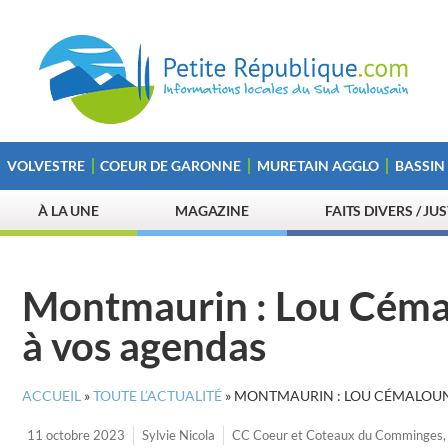
VOLVESTRE
COEUR DE GARONNE
MURETAIN AGGLO
BASSIN
À LA UNE
MAGAZINE
FAITS DIVERS / JU
Montmaurin : Lou Cémal
à vos agendas
ACCUEIL
»
TOUTE L’ACTUALITÉ
»
MONTMAURIN : LOU CÉMALOUN 
11 octobre 2023
Sylvie Nicola
CC Coeur et Coteaux du Comminges