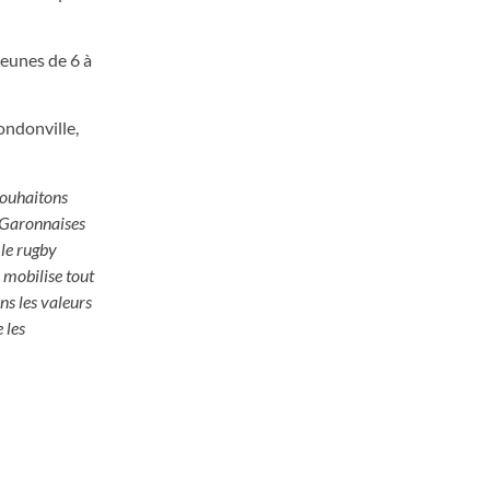
jeunes de 6 à
ndonville,
souhaitons
t-Garonnaises
 le rugby
 mobilise tout
ns les valeurs
 les