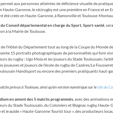
i permet aux personnes atteintes de déficience visuelle de pratique
en Haute-Garonne, le cécirugby est une première en France et en E
ement été créés en Haute-Garonne, à Ramonville et Toulouse-Monta
 du Conseil départemental en charge du Sport, Sport-santé
, ser
pon à la Mairie de Toulouse.
es de l’Hôtel du Département tout au long de la Coupe du Monde d
résente 15 portraits photographiques de personnalités qui font vivr
s du rugby : Ugo Mola et les joueurs du Stade Toulousain, l’arbi
nes joueuses et joueurs de l’école de rugby de Cazères/Le Fousseret
lousain Handisport ou encore des premiers pratiquants haut-ga
matchs prévus à Toulouse, ainsi qu’en version numérique sur le
site du Co
tadium en amont des 5 matchs programmés
, avec des animations en
ueurs du Stade Toulousain, du Colomiers et Blagnac rugby, Haute
et le guide « Haute-Garonne Tourist tour », des producteurs locau