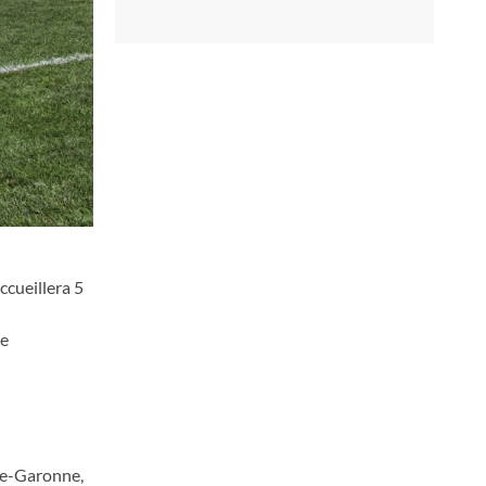
cueillera 5
te
ute-Garonne,