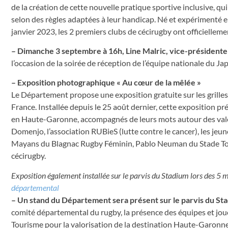
de la création de cette nouvelle pratique sportive inclusive, qu
selon des règles adaptées à leur handicap. Né et expérimenté 
janvier 2023, les 2 premiers clubs de cécirugby ont officiell
– Dimanche 3 septembre à 16h, Line Malric, vice-présidente
l’occasion de la soirée de réception de l’équipe nationale du Ja
– Exposition photographique « Au cœur de la mêlée »
Le Département propose une exposition gratuite sur les grill
France. Installée depuis le 25 août dernier, cette exposition p
en Haute-Garonne, accompagnés de leurs mots autour des valeur
Domenjo, l’association RUBieS (lutte contre le cancer), les jeu
Mayans du Blagnac Rugby Féminin, Pablo Neuman du Stade Tou
cécirugby.
Exposition également installée sur le parvis du Stadium lors des 5 
départemental
– Un stand du Département sera présent sur le parvis du S
comité départemental du rugby, la présence des équipes et jo
Tourisme pour la valorisation de la destination Haute-Garonne 