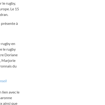
r le rugby,
urope. Le 15
udran.
a présente à
e rugby en
e le rugby
tre Doriane
, Marjorie
ronnais du
nseil
 lien avec le
-Garonne
x ainsi que