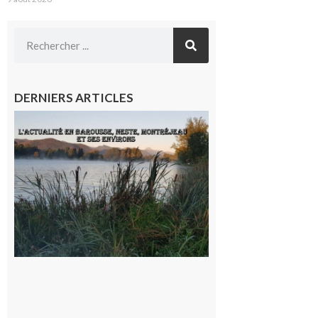
DERNIERS ARTICLES
L’actualité
et les
sorties en
Barousse,
Neste,
Montréjeau
et ses
environs
9 août 2026