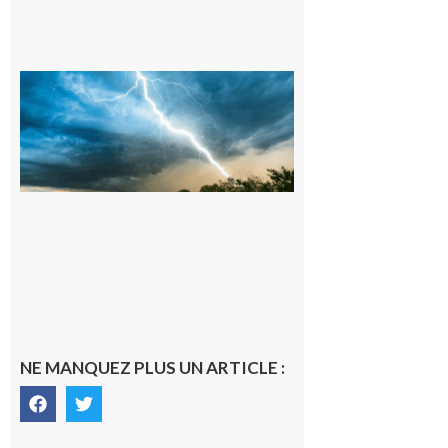
09/08/26 :
Vigilance
météorologique
orange pour
orages sur le
département de
la Haute-
Garonne
9 août 2026
NE MANQUEZ PLUS UN ARTICLE :