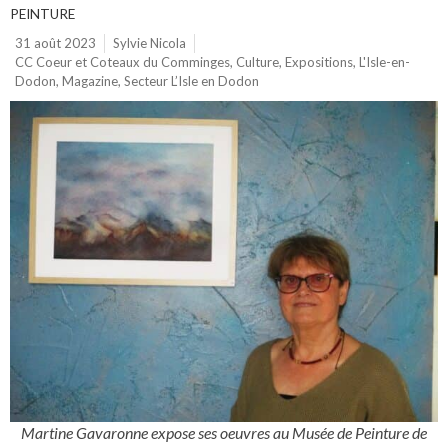
PEINTURE
31 août 2023
Sylvie Nicola
CC Coeur et Coteaux du Comminges
,
Culture
,
Expositions
,
L'Isle-en-
Dodon
,
Magazine
,
Secteur L’Isle en Dodon
Martine Gavaronne expose ses oeuvres au Musée de Peinture de