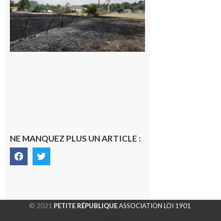
Volvestre : la
commune
appelle à la
vigilance face
au risque
d’incendie
8 août 2026
NE MANQUEZ PLUS UN ARTICLE :
© 2021
PETITE RÉPUBLIQUE
ASSOCIATION LOI 1901