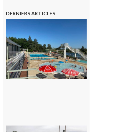
DERNIERS ARTICLES
Boulogne-
sur-Gesse :
Une
convention
entre la
Mairie et
le Collège
pour la
piscine
8 août 2026
Montesquieu-