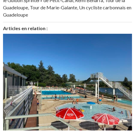
le Guidon Sprinter» de Petit-Canal
,
Rémi Bénarfa
,
Tour de la
Guadeloupe
,
Tour de Marie-Galante
,
Un cycliste carbonnais en
Guadeloupe
Articles en relation :