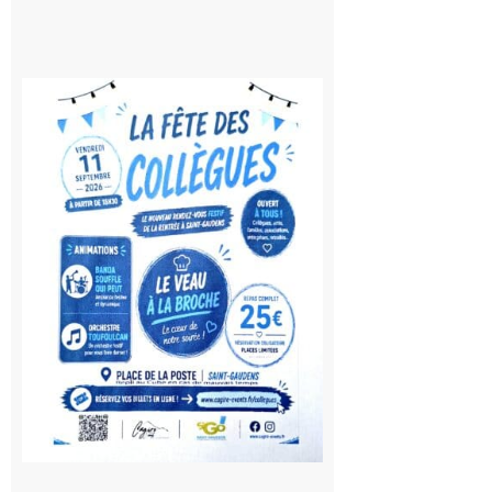
Saint-
Gaudens:
Fête des
Collègues
à la
rentrée !
10 août
2026