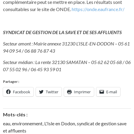
complémentaire peut se mettre en place. Les résultats sont
consultables sur le site de ONDE.
https://onde.eaufrance.fr/
SYNDICAT DE GESTION DE LA SAVE ET DE SES AFFLUENTS
Secteur amont : Mairie annexe 31230 L’ISLE-EN-DODON – 05 61
94 09 54 / 06 88 76 87 43
Secteur médian : La rente 32130 SAMATAN – 05 62 62 05 68 / 06
07 55 02 96 / 06 45 93 59 01
Partager :
Facebook
Twitter
Imprimer
E-mail
Mots-clés :
eau
,
environnement
,
L'Isle en Dodon
,
syndicat de gestion save
et affluents