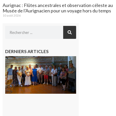
Aurignac : Flûtes ancestrales et observation céleste au
Musée de l’Aurignacien pour un voyage hors du temps
10 août 2026
DERNIERS ARTICLES
Carbonne
: quatre
jours de
fête au
rythme
de la
Saint-
Laurent
10 août
2026