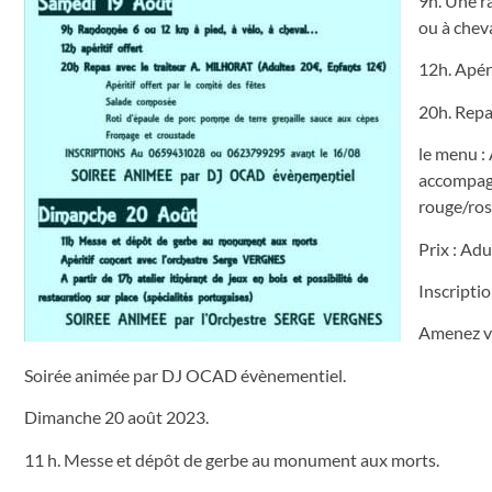
9h. Une r
ou à cheva
12h. Apéri
20h. Repas
le menu : 
accompagn
rouge/rosé
Prix : Adu
Inscripti
Amenez v
Soirée animée par DJ OCAD évènementiel.
Dimanche 20 août 2023.
11 h. Messe et dépôt de gerbe au monument aux morts.