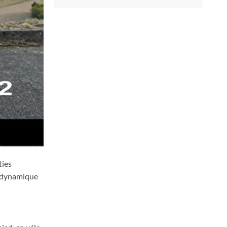
ties
e dynamique