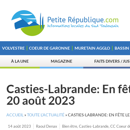
VOLVESTRE
COEUR DE GARONNE
MURETAIN AGGLO
BASSIN
À LA UNE
MAGAZINE
FAITS DIVERS / JU
Casties-Labrande: En fê
20 août 2023
ACCUEIL
»
TOUTE L’ACTUALITÉ
»
CASTIES-LABRANDE: EN FÊTE L
14 août 2023
Raoul Denax
Bien être
,
Casties-Labrande
,
CC Coeur d