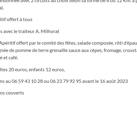
andonnée avec 2 circuits au choix selon sa forme de 6 ou 12 Km. à p
l.
tif offert à tous
 avec le traiteur A. Milhorat
Apéritif offert par le comité des fêtes, salade composée, rôti d’épa
ée de pomme de terre grenaille sauce aux cèpes, fromage, croust
 et café.
ltes 20 euros, enfants 12 euros,
ons au 06 59 43 10 28 ou 06 23 79 92 95 avant le 16 août 2023
os couverts