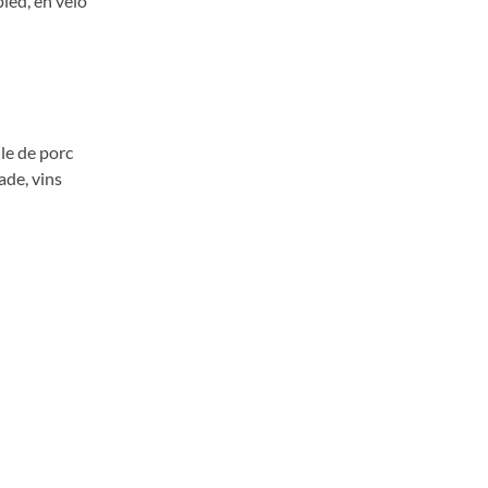
ied, en vélo
ule de porc
ade, vins