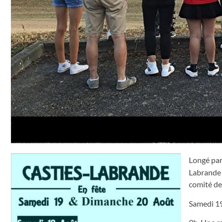
Longé par
Labrande 
comité de
Samedi 19