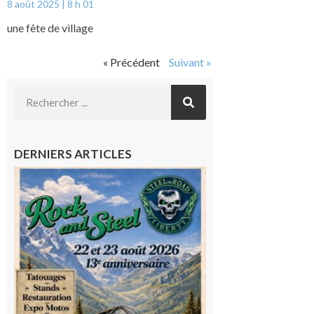
8 août 2025
8 h 01
une fête de village
« Précédent
Suivant »
DERNIERS ARTICLES
Loures-
Barousse :
Rock and
Steel : de
belles
mécaniques,
du rock, de
la
convivialité!
9 août 2026