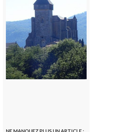
village des
patrimoines
du
Comminges
9 août 2026
NE MANQUEZ PLUS UN ARTICLE :