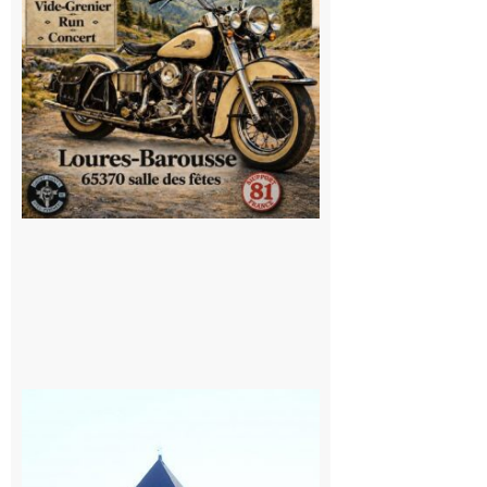
Saint
Bertrand de
Comminges
: 1ère
édition du