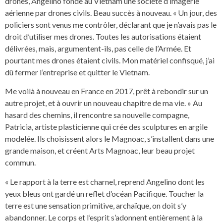
drones, Angelino fonde au Vietnam une société d’imagerie
aérienne par drones civils. Beau succès à nouveau. « Un jour, des
policiers sont venus me contrôler, déclarant que je n’avais pas le
droit d’utiliser mes drones. Toutes les autorisations étaient
délivrées, mais, argumentent-ils, pas celle de l’Armée. Et
pourtant mes drones étaient civils. Mon matériel confisqué, j’ai
dû fermer l’entreprise et quitter le Vietnam.
Me voilà à nouveau en France en 2017, prêt à rebondir sur un
autre projet, et à ouvrir un nouveau chapitre de ma vie. » Au
hasard des chemins, il rencontre sa nouvelle compagne,
Patricia, artiste plasticienne qui crée des sculptures en argile
modelée. Ils choisissent alors le Magnoac, s’installent dans une
grande maison, et créent Arts Magnoac, leur beau projet
commun.
« Le rapport à la terre est charnel, reprend Angelino dont les
yeux bleus ont gardé un reflet d’océan Pacifique. Toucher la
terre est une sensation primitive, archaïque, on doit s’y
abandonner. Le corps et l’esprit s’adonnent entièrement à la