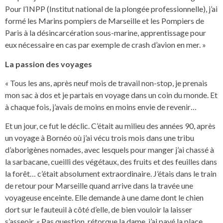
Pour l’INPP (Institut national de la plongée professionnelle), j’ai
formé les Marins pompiers de Marseille et les Pompiers de
Paris à la désincarcération sous-marine, apprentissage pour
eux nécessaire en cas par exemple de crash d’avion en mer. »
La passion des voyages
« Tous les ans, après neuf mois de travail non-stop, je prenais
mon sac à dos et je partais en voyage dans un coin du monde. Et
à chaque fois, j’avais de moins en moins envie de revenir…
Et un jour, ce fut le déclic. C’était au milieu des années 90, après
un voyage à Bornéo où j’ai vécu trois mois dans une tribu
d’aborigènes nomades, avec lesquels pour manger j’ai chassé à
la sarbacane, cueilli des végétaux, des fruits et des feuilles dans
la forêt… c’était absolument extraordinaire. J’étais dans le train
de retour pour Marseille quand arrive dans la travée une
voyageuse enceinte. Elle demande à une dame dont le chien
dort sur le fauteuil à côté d’elle, de bien vouloir la laisser
s’asseoir. « Pas question, rétorque la dame, j’ai payé la place