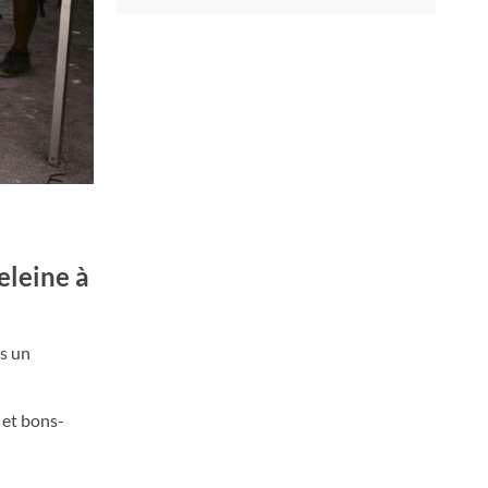
eleine à
s un
 et bons-