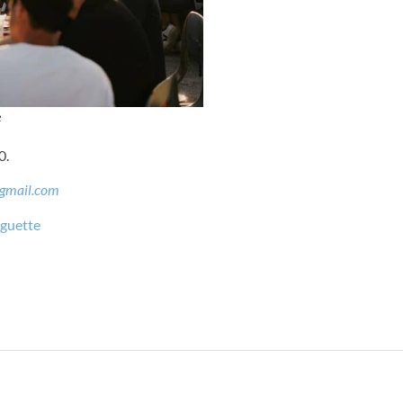
e
0.
@gmail.com
nguette