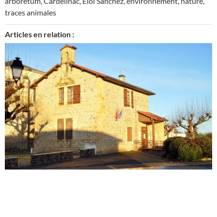
arboretum
,
Cardeilhac
,
Eloi Sanchez
,
environnement
,
nature
,
traces animales
Articles en relation :