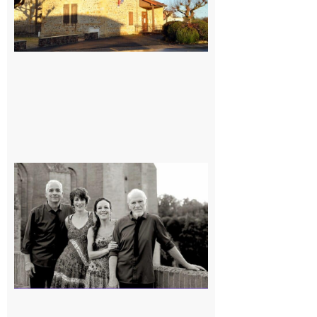
Rieux-
Volvestre
« Canaletto »
en concert !
7 août 2026