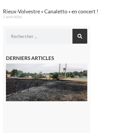
Rieux-Volvestre « Canaletto » en concert !
7 août 2026
DERNIERS ARTICLES
Montesquieu-
Volvestre : la
commune
appelle à la
vigilance face
au risque
d’incendie
8 août 2026