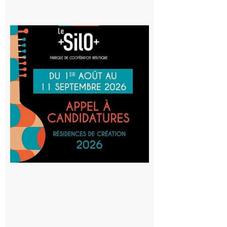
Aurignac
: La
Cafetière
participe
au projet
Musiques
actuelles
et Tiers-
lieux,
avec le
SilO
8 août 2026