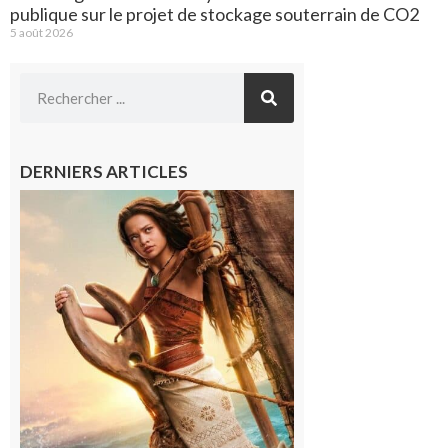
publique sur le projet de stockage souterrain de CO2
5 août 2026
DERNIERS ARTICLES
Boulogne-
sur-Gesse :
Ciné
Lumière,
demandez
le
programme
!
6 août 2026