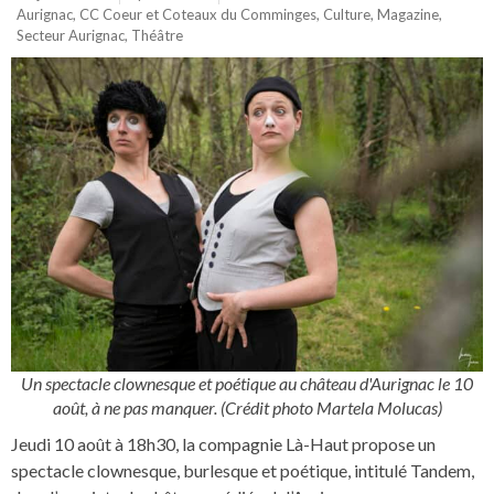
Aurignac
,
CC Coeur et Coteaux du Comminges
,
Culture
,
Magazine
,
Secteur Aurignac
,
Théâtre
Un spectacle clownesque et poétique au château d'Aurignac le 10
août, à ne pas manquer. (Crédit photo Martela Molucas)
Jeudi 10 août à 18h30, la compagnie Là-Haut propose un
spectacle clownesque, burlesque et poétique, intitulé Tandem,