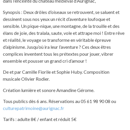
dans l’enceinte du château médiéval d’Aurignac,
Synopsis : Deux drôles d’oiseaux se retrouvent, se saluent et
dessinent sous nos yeux un récit d’aventure loufoque et
sensible. Un pique-nique, une montagne, de la trouille et des
élans de joie, des tralala, saute, vole et attrape moi ! Entre rêve
et réalité, le voyage se transforme en véritable épreuve
d’alpinisme. Jusqu’où ira leur l’aventure ? Ces deux êtres
complices inventent tous les prétextes pour jouer, vibrer
ensemble et pousser un grand cri d’amour !
De et par Camille Fiorile et Sophie Huby. Composition
musicale Olivier Rodier.
Création lumière et sonore Amandine Gérome.
Tous publics dès 6 ans. Réservations au 05 61 98 90 08 ou
culturepatrimoine@aurignac.fr
Tarifs : adulte 8€ / enfant et réduit 5€