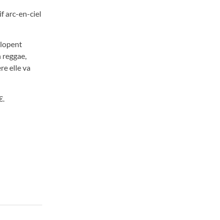
f arc-en-ciel
alopent
n reggae,
re elle va
€.