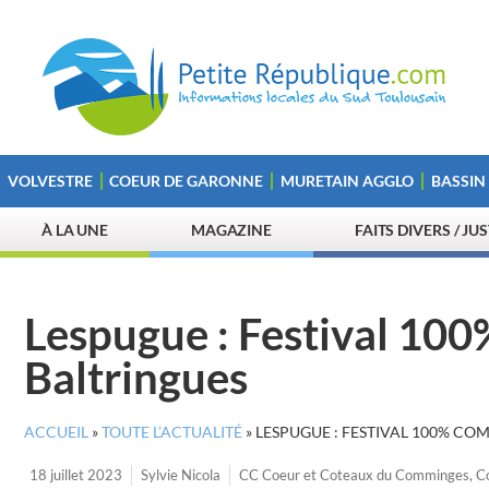
VOLVESTRE
COEUR DE GARONNE
MURETAIN AGGLO
BASSIN
À LA UNE
MAGAZINE
FAITS DIVERS / JU
Lespugue : Festival 10
Baltringues
ACCUEIL
»
TOUTE L’ACTUALITÉ
»
LESPUGUE : FESTIVAL 100% CO
18 juillet 2023
Sylvie Nicola
CC Coeur et Coteaux du Comminges
,
Co