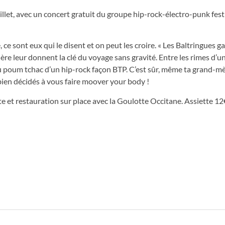
let, avec un concert gratuit du groupe hip-rock-électro-punk festi
ce sont eux qui le disent et on peut les croire. « Les Baltringues g
ière leur donnent la clé du voyage sans gravité. Entre les rimes d’u
u poum tchac d’un hip-rock façon BTP. C’est sûr, même ta grand-mè
, bien décidés à vous faire moover your body !
te et restauration sur place avec la Goulotte Occitane. Assiette 12