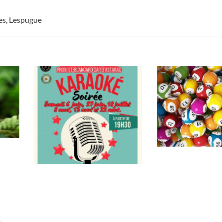
es
,
Lespugue