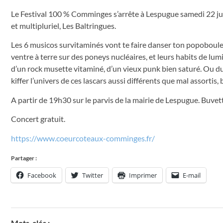
Le Festival 100 % Comminges s’arrête à Lespugue samedi 22 juil
et multipluriel, Les Baltringues.
Les 6 musicos survitaminés vont te faire danser ton popoboule, 
ventre à terre sur des poneys nucléaires, et leurs habits de lum
d’un rock musette vitaminé, d’un vieux punk bien saturé. Ou d
kiffer l’univers de ces lascars aussi différents que mal assortis
A partir de 19h30 sur le parvis de la mairie de Lespugue. Buvet
Concert gratuit.
https://www.coeurcoteaux-comminges.fr/
Partager :
Facebook
Twitter
Imprimer
E-mail
Mots-clés :