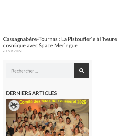
Cassagnabère-Tournas : La Pistouflerie à l’heure
cosmique avec Space Meringue
6 août 2026
DERNIERS ARTICLES
Le
Fousseret :
la Fête de
la Saint-
Pierre est
terminée,