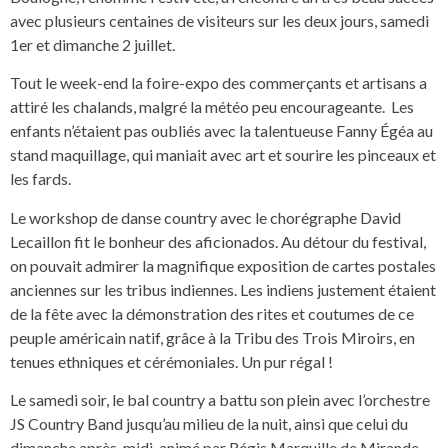
avec plusieurs centaines de visiteurs sur les deux jours, samedi
1er et dimanche 2 juillet.
Tout le week-end la foire-expo des commerçants et artisans a
attiré les chalands, malgré la météo peu encourageante. Les
enfants n’étaient pas oubliés avec la talentueuse Fanny Égéa au
stand maquillage, qui maniait avec art et sourire les pinceaux et
les fards.
Le workshop de danse country avec le chorégraphe David
Lecaillon fit le bonheur des aficionados. Au détour du festival,
on pouvait admirer la magnifique exposition de cartes postales
anciennes sur les tribus indiennes. Les indiens justement étaient
de la fête avec la démonstration des rites et coutumes de ce
peuple américain natif, grâce à la Tribu des Trois Miroirs, en
tenues ethniques et cérémoniales. Un pur régal !
Le samedi soir, le bal country a battu son plein avec l’orchestre
JS Country Band jusqu’au milieu de la nuit, ainsi que celui du
dimanche après-midi, animé par Régis Marquille de Mirande.