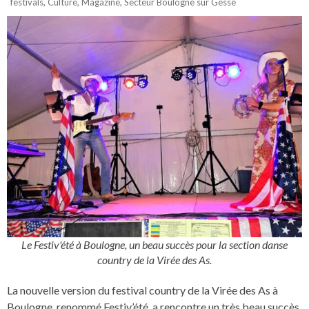
festivals
,
Culture
,
Magazine
,
Secteur Boulogne sur Gesse
Le Festiv'été à Boulogne, un beau succès pour la section danse
country de la Virée des As.
La nouvelle version du festival country de la Virée des As à
Boulogne, renommé Festiv’été, a rencontre un très beau succès